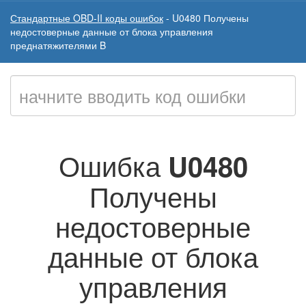
Стандартные OBD-II коды ошибок
-
U0480
Получены
недостоверные данные от блока управления
преднатяжителями B
Ошибка
U0480
Получены
недостоверные
данные от блока
управления