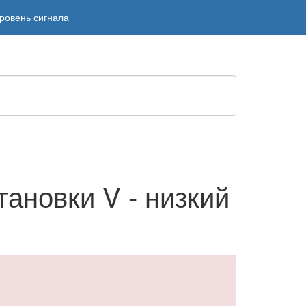
уровень сигнала
ановки V - низкий