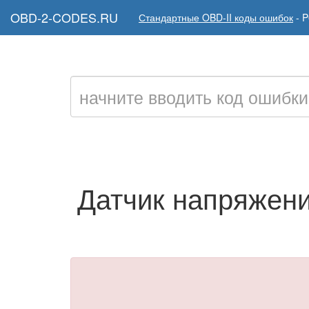
OBD-2-CODES.RU
Стандартные OBD-II коды ошибок
-
P
Датчик напряжени