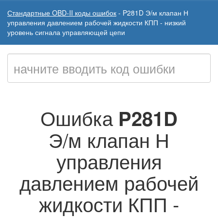
Стандартные OBD-II коды ошибок
-
P281D
Э/м клапан Н
управления давлением рабочей жидкости КПП - низкий
уровень сигнала управляющей цепи
Ошибка
P281D
Э/м клапан Н
управления
давлением рабочей
жидкости КПП -